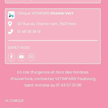
Clinique VETINPARIS
Chemin Vert
137 Rue du Chemin Vert, 75011 Paris
01 48 06 38 19
SUIVEZ-NOUS
En cas d’urgence et hors des horaires
d’ouverture, contactez VETINPARIS Faubourg
Saint Antoine au
01 43 07 01 06
LA CLINIQUE