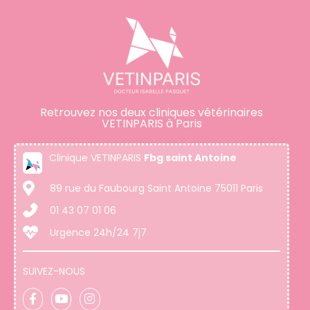
Retrouvez nos deux cliniques vétérinaires
VETINPARIS à Paris
Clinique VETINPARIS
Fbg saint Antoine
89 rue du Faubourg Saint Antoine 75011 Paris
01 43 07 01 06
Urgence 24h/24 7j7
SUIVEZ-NOUS