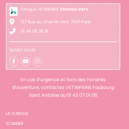
Clinique VETINPARIS
Chemin Vert
137 Rue du Chemin Vert, 75011 Paris
01 48 06 38 19
SUIVEZ-NOUS
En cas d’urgence et hors des horaires
d’ouverture, contactez VETINPARIS Faubourg
Saint Antoine au
01 43 07 01 06
LA CLINIQUE
SCANNER