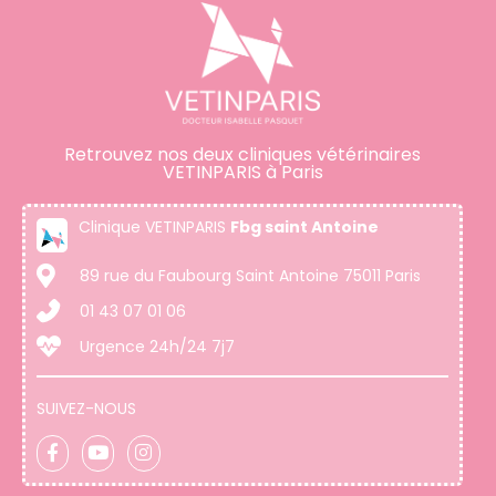
Retrouvez nos deux cliniques vétérinaires
VETINPARIS à Paris
Clinique VETINPARIS
Fbg saint Antoine
89 rue du Faubourg Saint Antoine 75011 Paris
01 43 07 01 06
Urgence 24h/24 7j7
SUIVEZ-NOUS