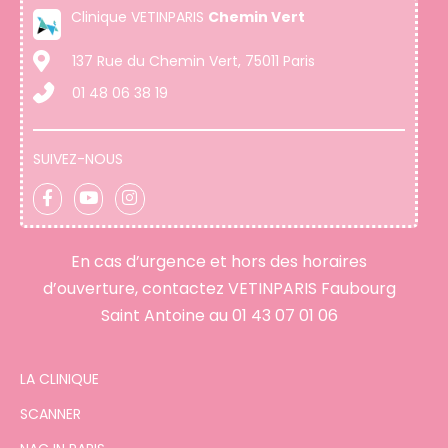
Clinique VETINPARIS
Chemin Vert
137 Rue du Chemin Vert, 75011 Paris
01 48 06 38 19
SUIVEZ-NOUS
En cas d’urgence et hors des horaires
d’ouverture, contactez VETINPARIS Faubourg
Saint Antoine au
01 43 07 01 06
LA CLINIQUE
SCANNER