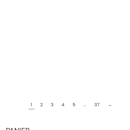
Manteau rafraîchissant Ruffwear Swamp Cooler
109,08
€
1
2
3
4
5
…
37
→