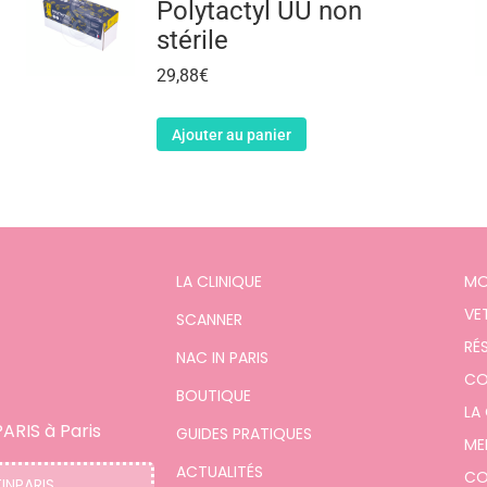
Polytactyl UU non
stérile
29,88
€
Ajouter au panier
LA CLINIQUE
MO
VE
SCANNER
RÉ
NAC IN PARIS
CO
BOUTIQUE
LA
ARIS à Paris
GUIDES PRATIQUES
ME
ACTUALITÉS
CO
TINPARIS