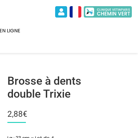
EN LIGNE
Brosse à dents
double Trixie
2,88
€
Lg : 23 cm – Lot de 4