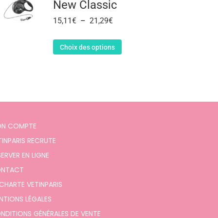
New Classic
15,11
€
–
21,29
€
Choix des options
N COMPTE
TINPARIS RECRUTE
SERVER EN LIGNE
NTACT
 CHARTE VETINPARIS
NTIONS LÉGALES
NDITIONS GÉNÉRALES DE VENTE