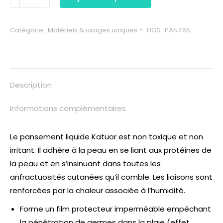
Catégorie :
Matériels & usages uniques
UGS :
PAN465
Description
Informations complémentaires
Le pansement liquide Katuor est non toxique et non
irritant. Il adhère à la peau en se liant aux protéines de
la peau et en s’insinuant dans toutes les
anfractuosités cutanées qu’il comble. Les liaisons sont
renforcées par la chaleur associée à l’humidité.
Forme un film protecteur imperméable empêchant
la pénétration de germes dans la plaie (effet