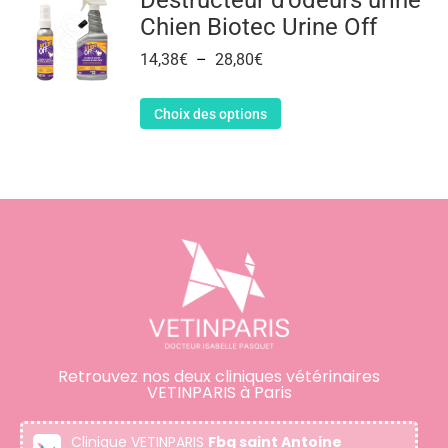
Chien Biotec Urine Off
14,38
€
–
28,80
€
Choix des options
Retrouvez nos deux cliniques vétérinaires
VETINPARIS à Paris
Clinique VETINPARIS
Fbg saint Antoine