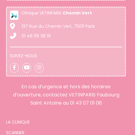
Clinique VETINPARIS
Chemin Vert
137 Rue du Chemin Vert, 75011 Paris
01 48 06 38 19
SUIVEZ-NOUS
En cas d’urgence et hors des horaires
d’ouverture, contactez VETINPARIS Faubourg
Saint Antoine au
01 43 07 01 06
LA CLINIQUE
SCANNER