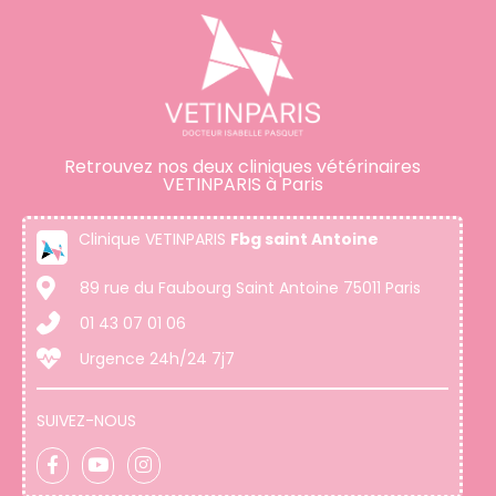
Retrouvez nos deux cliniques vétérinaires
VETINPARIS à Paris
Clinique VETINPARIS
Fbg saint Antoine
89 rue du Faubourg Saint Antoine 75011 Paris
01 43 07 01 06
Urgence 24h/24 7j7
SUIVEZ-NOUS