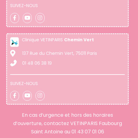
SUIVEZ-NOUS
Clinique VETINPARIS
Chemin Vert
137 Rue du Chemin Vert, 75011 Paris
01 48 06 38 19
SUIVEZ-NOUS
En cas d’urgence et hors des horaires
d’ouverture, contactez VETINPARIS Faubourg
Saint Antoine au
01 43 07 01 06