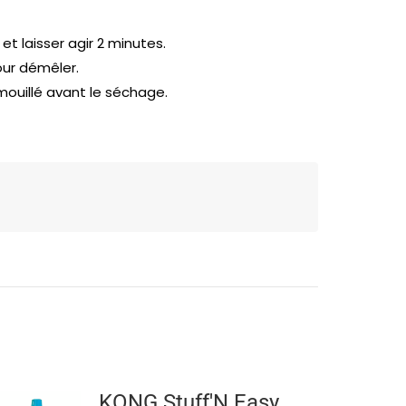
 et laisser agir 2 minutes.
our démêler.
mouillé avant le séchage.
KONG Stuff'N Easy