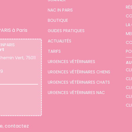
RÉ
NAC IN PARIS
CO
BOUTIQUE
LA
ARIS à Paris
GUIDES PRATIQUES
ME
ACTUALITÉS
CO
TINPARIS
rt
TARIFS
PO
hemin Vert, 75011
URGENCES VÉTÉRINAIRES
AU
CLI
19
URGENCES VÉTÉRINAIRES CHIENS
CL
URGENCES VÉTÉRINAIRES CHATS
CLI
URGENCES VÉTÉRINAIRES NAC
CLI
CLI
re, contactez