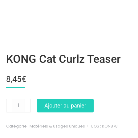
KONG Cat Curlz Teaser
8,45
€
Ajouter au panier
Catégorie :
Matériels & usages uniques
UGS :
KON878