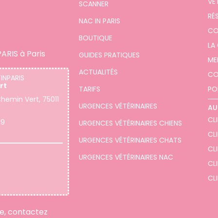
VE
SCANNER
RÉ
NAC IN PARIS
CO
BOUTIQUE
LA
ARIS à Paris
GUIDES PRATIQUES
ME
ACTUALITÉS
CO
TINPARIS
rt
TARIFS
PO
hemin Vert, 75011
URGENCES VÉTÉRINAIRES
AU
CLI
19
URGENCES VÉTÉRINAIRES CHIENS
CL
URGENCES VÉTÉRINAIRES CHATS
CLI
URGENCES VÉTÉRINAIRES NAC
CLI
CLI
re, contactez