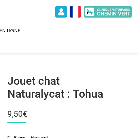
EN LIGNE
Jouet chat
Naturalycat : Tohua
9,50
€
D : 5 cm – Naturel