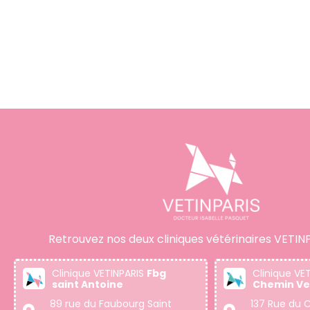
Retrouvez nos deux cliniques vétérinaires VETINP
Clinique VETINPARIS
Fbg
Clinique VE
saint Antoine
Chemin Ve
89 rue du Faubourg Saint
137 Rue du C