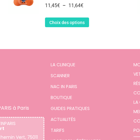
11,45
€
–
11,64
€
Choix des options
LA CLINIQUE
MO
VE
SCANNER
RÉ
NAC IN PARIS
CO
BOUTIQUE
LA
ARIS à Paris
GUIDES PRATIQUES
ME
ACTUALITÉS
CO
TINPARIS
rt
TARIFS
PO
hemin Vert, 75011