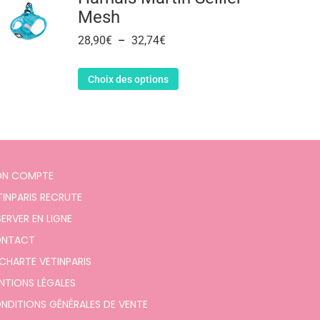
Mesh
28,90
€
–
32,74
€
Choix des options
N COMPTE
TINPARIS RECRUTE
SERVER EN LIGNE
NTACT
 CHARTE VETINPARIS
NTIONS LÉGALES
NDITIONS GÉNÉRALES DE VENTE