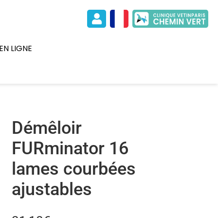
EN LIGNE
Démêloir
FURminator 16
lames courbées
ajustables