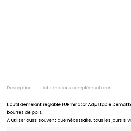
Description
Informations complémentaires
L’outil démêlant réglable FURminator Adjustable Dematter 
bourres de poils.
À utiliser aussi souvent que nécessaire, tous les jours si v