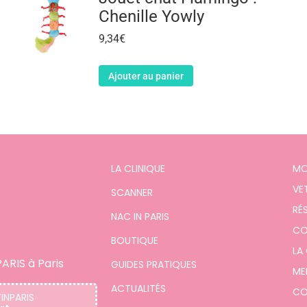
Chenille Yowly
9,34
€
Ajouter au panier
LA CLINIQUE
MO
VE
SCANNER
RÉ
NAC IN PARIS
CO
BOUTIQUE
LA
ARIS à Paris
GUIDES PRATIQUES
ME
ACTUALITÉS
CO
TINPARIS