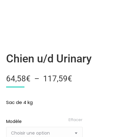
Chien u/d Urinary
64,58
€
–
117,59
€
Sac de 4 kg
Effacer
Modèle