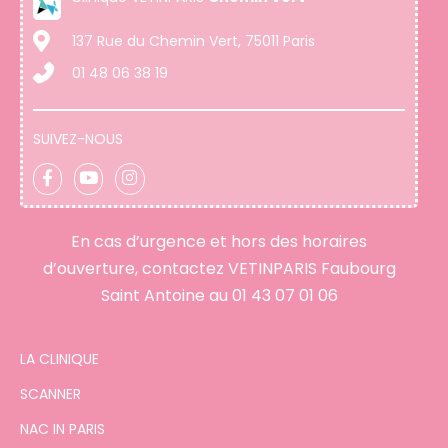
137 Rue du Chemin Vert, 75011 Paris
01 48 06 38 19
SUIVEZ-NOUS
En cas d’urgence et hors des horaires
d’ouverture, contactez VETINPARIS Faubourg
Saint Antoine au
01 43 07 01 06
LA CLINIQUE
SCANNER
NAC IN PARIS