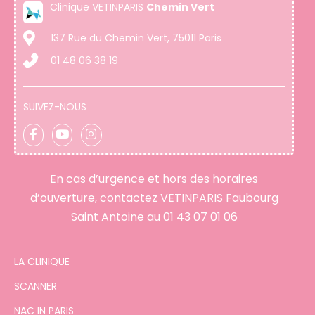
Clinique VETINPARIS
Chemin Vert
137 Rue du Chemin Vert, 75011 Paris
01 48 06 38 19
SUIVEZ-NOUS
En cas d’urgence et hors des horaires
d’ouverture, contactez VETINPARIS Faubourg
Saint Antoine au
01 43 07 01 06
LA CLINIQUE
SCANNER
NAC IN PARIS