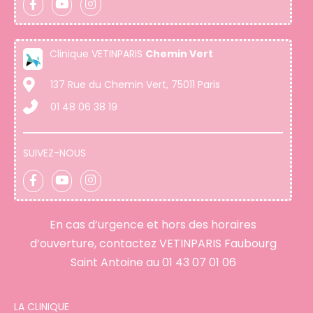
Clinique VETINPARIS
Chemin Vert
137 Rue du Chemin Vert, 75011 Paris
01 48 06 38 19
SUIVEZ-NOUS
En cas d’urgence et hors des horaires
d’ouverture, contactez VETINPARIS Faubourg
Saint Antoine au
01 43 07 01 06
LA CLINIQUE