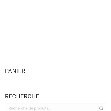
Kit Cape Capsular de repos aux principes actifs
473,28
€
PANIER
RECHERCHE