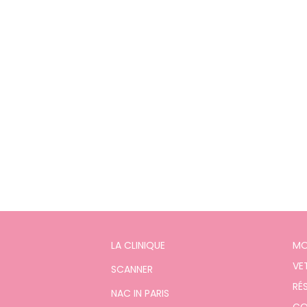
Bol et couvercle 
36,48
€
LA CLINIQUE
MO
VE
SCANNER
RÉ
NAC IN PARIS