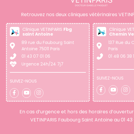
Retrouvez nos deux cliniques vétérinaires VETINP
Clinique VETINPARIS
Fbg
Clinique VE
saint Antoine
Chemin Ve
89 rue du Faubourg Saint
137 Rue du C
Antoine 75011 Paris
Paris
01 43 07 01 06
01 48 06 38 
Urgence 24h/24 7j7
SUIVEZ-NOUS
SUIVEZ-NOUS
En cas d’urgence et hors des horaires d’ouvertu
VETINPARIS Faubourg Saint Antoine au
01 43